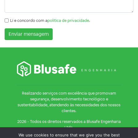
Li e concordo com a
politica de privacidade
.
Enviar mensagem
Realizando serviços com excelência que promovam
segurança, desenvolvimento tecnológico e
sustentabilidade, atendendo às necessidades dos nossos
clientes.
2026 - Todos os direitos reservados a Blusafe Engenharia
Ltda.
CNPJ 34.825.503/0001-18
We use cookies to ensure that we give you the best